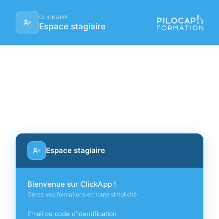
CLICKAPP!
Espace stagiaire
Espace stagiaire
Bienvenue sur ClickApp !
Gérez vos formations en toute simplicité
Email ou code d'identification